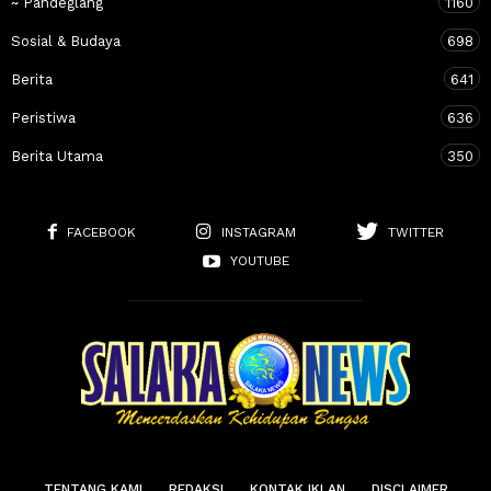
~ Pandeglang
1160
Sosial & Budaya
698
Berita
641
Peristiwa
636
Berita Utama
350
FACEBOOK
INSTAGRAM
TWITTER
YOUTUBE
TENTANG KAMI
REDAKSI
KONTAK IKLAN
DISCLAIMER