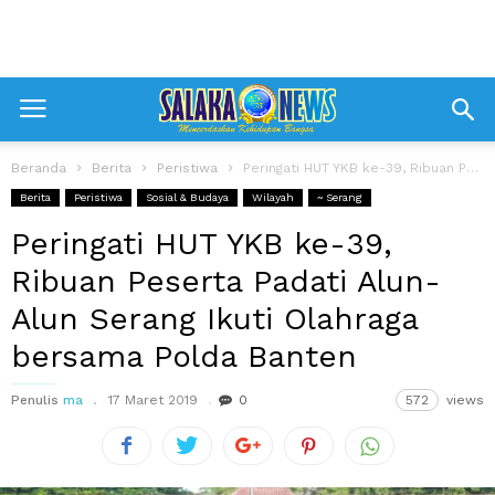
Beranda
Berita
Peristiwa
Peringati HUT YKB ke-39, Ribuan Peserta Padati Alun-Alun Serang Ikuti Olahraga bersama...
Berita
Peristiwa
Sosial & Budaya
Wilayah
~ Serang
Peringati HUT YKB ke-39,
Ribuan Peserta Padati Alun-
Alun Serang Ikuti Olahraga
bersama Polda Banten
Penulis
ma
17 Maret 2019
0
572
views