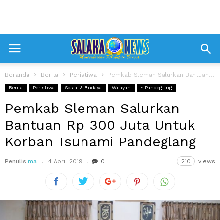
Beranda
Berita
Peristiwa
Pemkab Sleman Salurkan Bantuan Rp 300 Juta Untuk Korban Tsunami Pandeglang
Berita
Peristiwa
Sosial & Budaya
Wilayah
~ Pandeglang
Pemkab Sleman Salurkan
Bantuan Rp 300 Juta Untuk
Korban Tsunami Pandeglang
Penulis
ma
4 April 2019
0
210
views