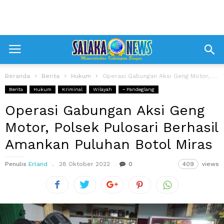
Beranda
Berita
Hukum
Operasi Gabungan Aksi Geng Motor, Polsek Pulosari Berhasil Amankan Puluhan Botol Miras
Berita
Hukum
Kriminal
Wilayah
~ Pandeglang
Operasi Gabungan Aksi Geng
Motor, Polsek Pulosari Berhasil
Amankan Puluhan Botol Miras
Penulis
Erland
28 Oktober 2022
0
409
views