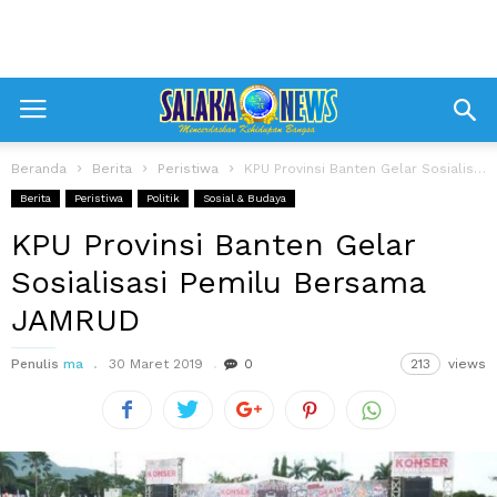
Beranda
Berita
Peristiwa
KPU Provinsi Banten Gelar Sosialisasi Pemilu Bersama JAMRUD
Berita
Peristiwa
Politik
Sosial & Budaya
KPU Provinsi Banten Gelar
Sosialisasi Pemilu Bersama
JAMRUD
Penulis
ma
30 Maret 2019
0
213
views