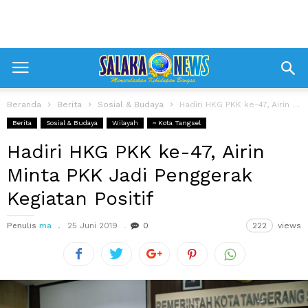
Beranda
Berita
Sosial & Budaya
Hadiri HKG PKK ke-47, Airin Minta PKK Jadi Penggerak Kegiatan Positif
Berita
Sosial & Budaya
Wilayah
~ Kota Tangsel
Hadiri HKG PKK ke-47, Airin
Minta PKK Jadi Penggerak
Kegiatan Positif
Penulis
ma
25 Juni 2019
0
222
views