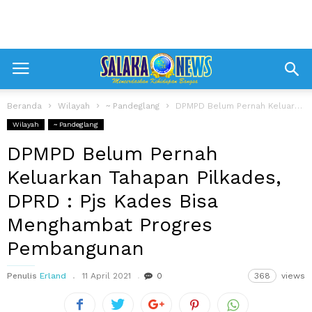
Beranda
Wilayah
~ Pandeglang
DPMPD Belum Pernah Keluarkan Tahapan Pilkades, DPRD : Pjs Kades Bisa Menghambat...
Wilayah
~ Pandeglang
DPMPD Belum Pernah
Keluarkan Tahapan Pilkades,
DPRD : Pjs Kades Bisa
Menghambat Progres
Pembangunan
Penulis
Erland
11 April 2021
0
368
views