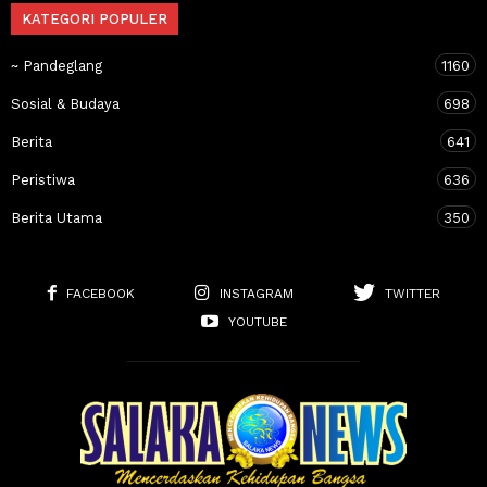
KATEGORI POPULER
~ Pandeglang
1160
Sosial & Budaya
698
Berita
641
Peristiwa
636
Berita Utama
350
FACEBOOK
INSTAGRAM
TWITTER
YOUTUBE