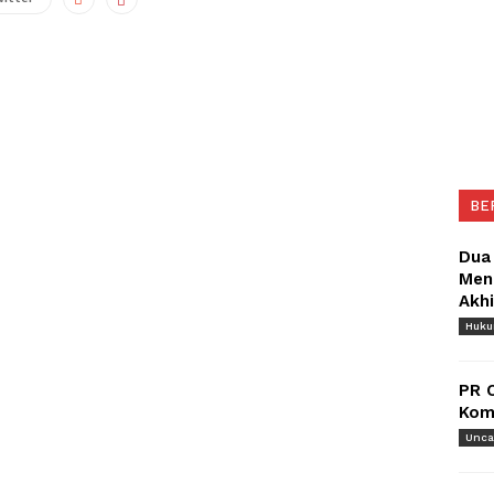
BE
Dua
Meng
Akh
Huk
PR 
Komu
Unca