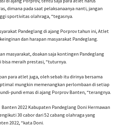
 di ajang Porprov, tentu saja para atlet harus
ras, dimana pada saat pelaksanaanya nanti, jangan
gi sportivitas olahraga, “tegasnya.
arakat Pandeglang di ajang Porprov tahun ini, Atlet
keinginan dan harapan masyarakat Pandeglang.
an masyarakat, doakan saja kontingen Pandeglang
 bisa meraih prestasi, “tuturnya.
n para atlet juga, oleh sebab itu dirinya bersama
seoptimal mungkin memenangkan perlombaan di setiap
ndi-pundi emas di ajang Porprov Banten, “terangnya.
 VI Banten 2022 Kabupaten Pandeglang Doni Hermawan
ikuti 30 cabor dari 52 cabang olahraga yang
ten 2022, “kata Doni.