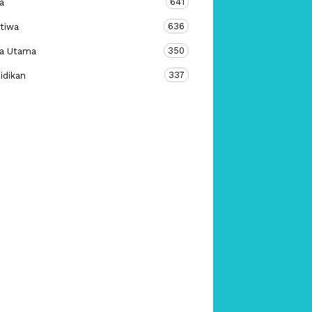
641
a
636
stiwa
350
ta Utama
337
idikan