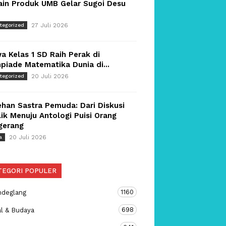
ain Produk UMB Gelar Sugoi Desu
27 Juli 2026
tegorized
a Kelas 1 SD Raih Perak di
piade Matematika Dunia di...
20 Juli 2026
tegorized
han Sastra Pemuda: Dari Diskusi
ik Menuju Antologi Puisi Orang
gerang
20 Juli 2026
a
TEGORI POPULER
1160
ndeglang
698
al & Budaya