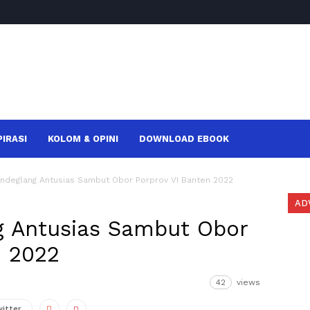
PIRASI
KOLOM & OPINI
DOWNLOAD EBOOK
ndeglang Antusias Sambut Obor Porprov VI Banten 2022
AD
g Antusias Sambut Obor
n 2022
42
views
witter