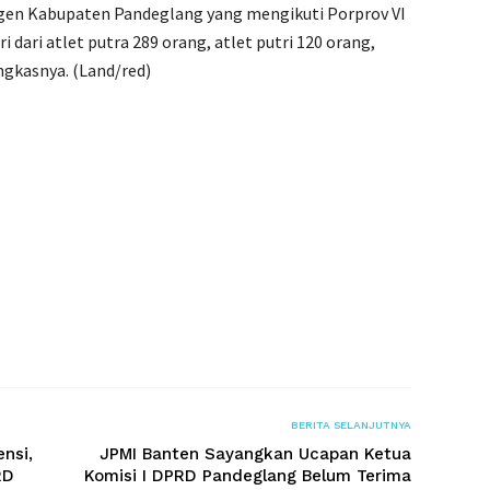
ngen Kabupaten Pandeglang yang mengikuti Porprov VI
 dari atlet putra 289 orang, atlet putri 120 orang,
ngkasnya. (Land/red)
BERITA SELANJUTNYA
nsi,
JPMI Banten Sayangkan Ucapan Ketua
RD
Komisi I DPRD Pandeglang Belum Terima