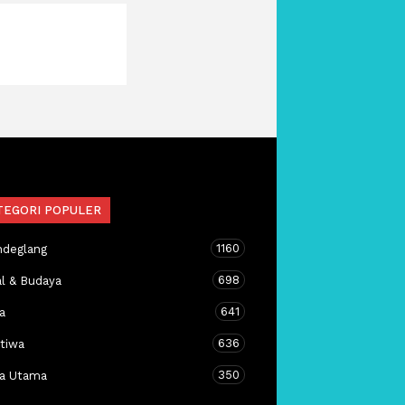
TEGORI POPULER
1160
ndeglang
698
al & Budaya
641
a
636
stiwa
350
ta Utama