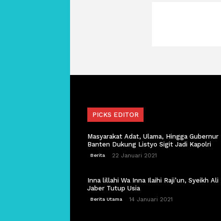
PICKS EDITOR
Masyarakat Adat, Ulama, Hingga Gubernur
Banten Dukung Listyo Sigit Jadi Kapolri
22 Januari 2021
Berita
Inna lillahi Wa Inna Ilaihi Raji’un, Syeikh Ali
Jaber Tutup Usia
14 Januari 2021
Berita Utama