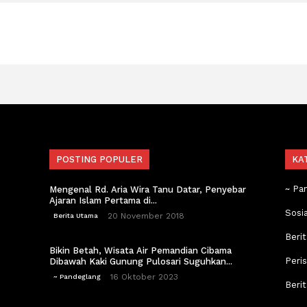
POSTING POPULER
KA
~ Pa
Mengenal Rd. Aria Wira Tanu Datar, Penyebar
Ajaran Islam Pertama di...
Sosi
20 November 2018
Berita Utama
Berit
Bikin Betah, Wisata Air Pemandian Cibama
Peri
Dibawah Kaki Gunung Pulosari Suguhkan...
16 Oktober 2023
~ Pandeglang
Beri