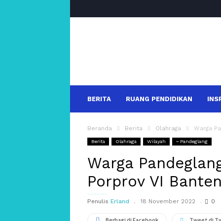
salakanews
BERITA
RUANG PENDIDIKAN
INS
Beranda
Berita
Olahraga
Warga Pa
Berita
Olahraga
Wilayah
~ Pandeglang
Warga Pandeglan
Porprov VI Bante
Penulis
Erland
18 November 2022
0
Berbagi di Facebook
Tweet di T