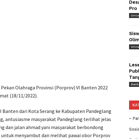
Des
Pro
Unca
Sisw
Olim
Unca
Lese
Publ
Tan
Berit
 Pekan Olahraga Provinsi (Porprov) VI Banten 2022
mat (18/11/2022).
KA
I Banten dari Kota Serang ke Kabupaten Pandeglang
, antusiasme masyarakat Pandeglang terlihat jelas
~ Pa
ang dan jalan ahmad yani masyarakat berbondong
Sosi
a untuk menyambut dan melihat pawai obor Porprov