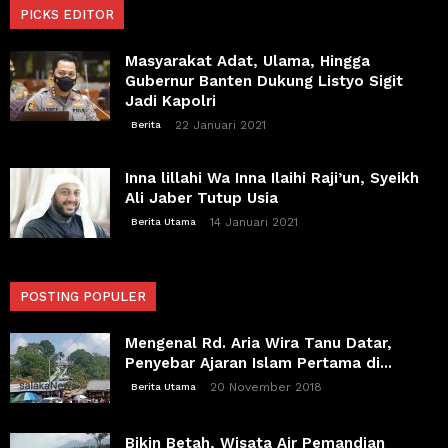
PICKS EDITOR
Masyarakat Adat, Ulama, Hingga
Gubernur Banten Dukung Listyo Sigit
Jadi Kapolri
22 Januari 2021
Berita
Inna lillahi Wa Inna Ilaihi Raji’un, Syeikh
Ali Jaber Tutup Usia
14 Januari 2021
Berita Utama
POSTING POPULER
Mengenal Rd. Aria Wira Tanu Datar,
Penyebar Ajaran Islam Pertama di...
20 November 2018
Berita Utama
Bikin Betah, Wisata Air Pemandian