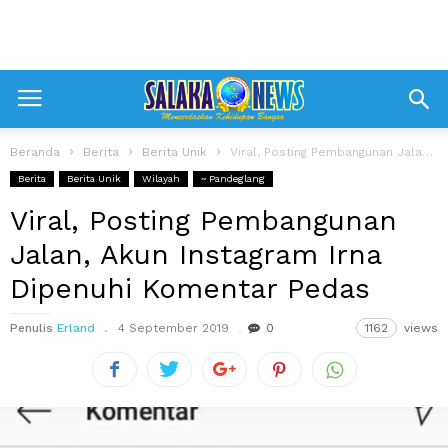
Beranda
Berita
Berita Unik
Viral, Posting Pembangunan Jalan, Akun Instagram Irna Dipenuhi Komentar Pedas
Berita
Berita Unik
Wilayah
~ Pandeglang
Viral, Posting Pembangunan
Jalan, Akun Instagram Irna
Dipenuhi Komentar Pedas
Penulis
Erland
4 September 2019
0
1162
views