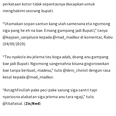
perkataan kotor tidak sepantasnya diucapkan untuk
menghakimi seorang bupati.
“Utamakan sopan santun kang ulah samenana eta ngomong
siga pang he eh na bae. Emang gampang jadi Bupati,” tanya
@kaypan_vanjalusix kepada @mad_madkur di komentar, Rabu
(04/09/2019).
“Teu nyakola ieu jelema teu boga adab, doang anu gampang
bae jadi Bupati. Ngomong sangenahna bisana gogorowokan
bae tanpa berbuat, madesu,” tulis @deni_cholot dengan rasa
kesal kepada @mad_madkur.
“Astaghfirullah pake peci pake sarung siga santri tapi
nyariosna alabatan siga jelema anu tara ngaji,” tulis
@tbafaisal. (
Zis/Red
)