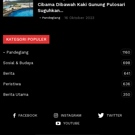
Cibama Dibawah Kaki Gunung Pulosari
Suguhkan...
16 Oktober 2023
~ Pandeglang
KATEGORI POPULER
~ Pandeglang
1160
Sosial & Budaya
698
Berita
641
Peristiwa
636
Berita Utama
350
FACEBOOK
INSTAGRAM
TWITTER
YOUTUBE