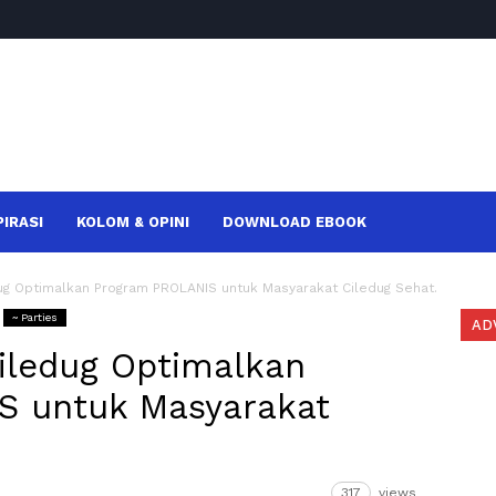
PIRASI
KOLOM & OPINI
DOWNLOAD EBOOK
g Optimalkan Program PROLANIS untuk Masyarakat Ciledug Sehat.
~ Parties
AD
iledug Optimalkan
S untuk Masyarakat
317
views