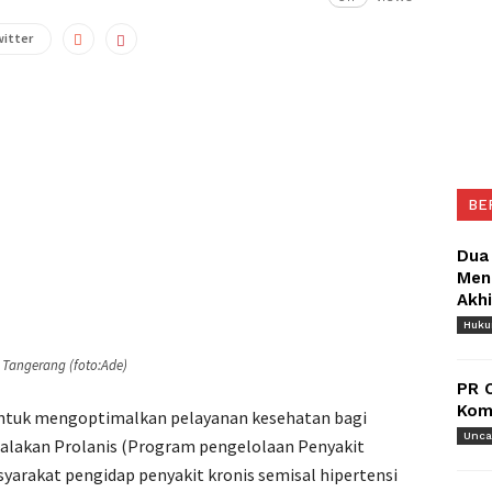
witter
BE
Dua
Meng
Akh
Huk
 Tangerang (foto:Ade)
PR 
Komu
ntuk mengoptimalkan pelayanan kesehatan bagi
Unca
lakan Prolanis (Program pengelolaan Penyakit
arakat pengidap penyakit kronis semisal hipertensi