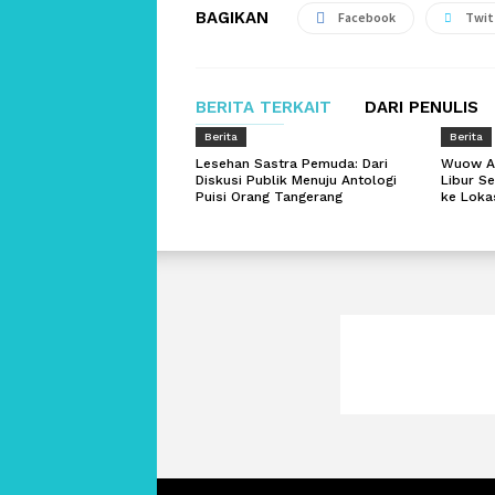
BAGIKAN
Facebook
Twit
BERITA TERKAIT
DARI PENULIS
Berita
Berita
Lesehan Sastra Pemuda: Dari
Wuow Ad
Diskusi Publik Menuju Antologi
Libur Se
Puisi Orang Tangerang
ke Lokas