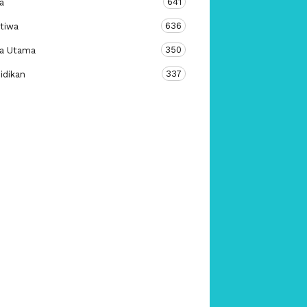
641
a
636
stiwa
350
ta Utama
337
idikan