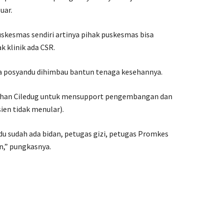
uar.
skesmas sendiri artinya pihak puskesmas bisa
k klinik ada CSR.
posyandu dihimbau bantun tenaga kesehannya.
rahan Ciledug untuk mensupport pengembangan dan
en tidak menular).
ndu sudah ada bidan, petugas gizi, petugas Promkes
n,” pungkasnya.