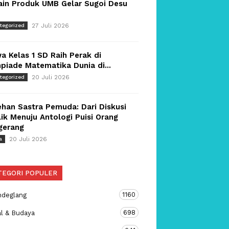
ain Produk UMB Gelar Sugoi Desu
27 Juli 2026
tegorized
a Kelas 1 SD Raih Perak di
piade Matematika Dunia di...
20 Juli 2026
tegorized
han Sastra Pemuda: Dari Diskusi
ik Menuju Antologi Puisi Orang
gerang
20 Juli 2026
a
TEGORI POPULER
1160
ndeglang
698
al & Budaya