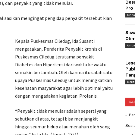
Des
s), dan penyakit yang tidak menular.
Pro
Unca
alisasikan mengingat pengidap penyakit tersebut kian
Sisw
Olim
Kepala Puskesmas Ciledug, Ida Susanti
Unca
mengatakan, Penderita Penyakit kronis di
Puskesmas Ciledug terutama penyakit
Lese
Diabetes dan Hipertensi dari waktu ke waktu
Publ
semakin bertambah. Oleh karena itu salah satu
Tan
upaya Puskesmas Ciledug untuk meningkatkan
Berit
kesehatan masyarakat agar lebih optimal yaitu
dengan mengadakan kegiatan Prolanis.
KA
“Penyakit tidak menular adalah seperti yang
~ Pa
sebutkan di atas, tetapi bisa menjangkit
Sosi
hingga seumur hidup atau menahun oleh sang
pasien” kata Ida, (Jumat, 13/1).