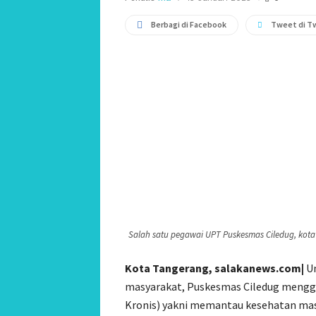
Berbagi di Facebook
Tweet di T
Salah satu pegawai UPT Puskesmas Ciledug, kota
Kota Tangerang, salakanews.com|
U
masyarakat, Puskesmas Ciledug mengga
Kronis) yakni memantau kesehatan masy