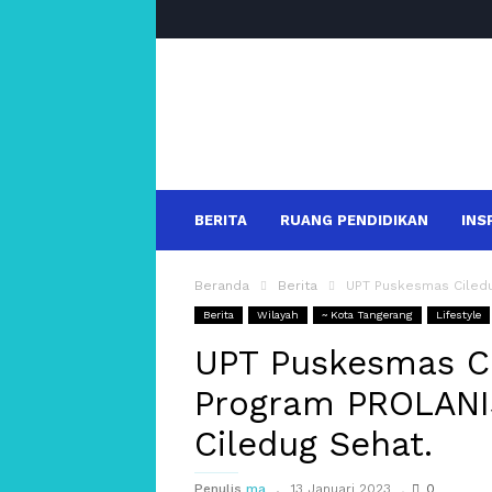
salakanews
BERITA
RUANG PENDIDIKAN
INS
Beranda
Berita
UPT Puskesmas Ciledu
Berita
Wilayah
~ Kota Tangerang
Lifestyle
UPT Puskesmas C
Program PROLANI
Ciledug Sehat.
Penulis
ma
13 Januari 2023
0