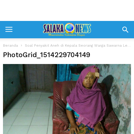
Beranda
Soal Penyakit Aneh di Kepala Seorang Warga Sawarna Lebak-Banten, Ini Kata Dinkes dan Dinsos.
PhotoGrid_1514229704149