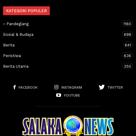
KATEGORI POPULER
~ Pandeglang
1160
Sosial & Budaya
698
Berita
641
Peristiwa
636
Berita Utama
350
FACEBOOK
INSTAGRAM
TWITTER
YOUTUBE