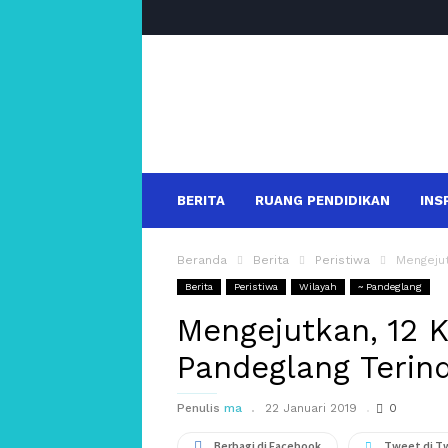
salakanews
BERITA
RUANG PENDIDIKAN
INS
Beranda
Berita
Peristiwa
Mengejut
Berita
Peristiwa
Wilayah
~ Pandeglang
Mengejutkan, 12 
Pandeglang Terin
Penulis
ma
22 Januari 2019
0
Berbagi di Facebook
Tweet di T