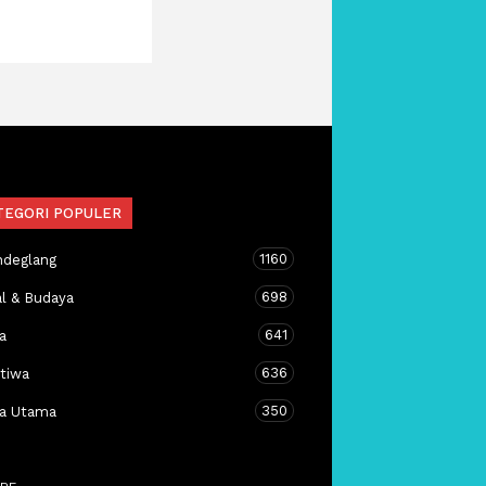
TEGORI POPULER
1160
ndeglang
698
al & Budaya
641
a
636
stiwa
350
ta Utama