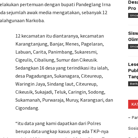
Des
melakukan pertemuan dengan bupati Pandeglang Irna
Pro
pada sejumlah awak media mengatakan, sebanyak 12
Unca
yalahgunaan Narkoba.
Sisw
12 kecamatan itu diantaranya, kecamatan
Olim
Karangtanjung, Banjar, Menes, Pagelaran,
Unca
Labuan, Carita, Panimbang, Sukaresmi,
Cigeulis, Cibaliung, Sumur dan Cikeusik.
Lese
Sedangkan 16 desa yang terindikasi itu ialah,
Publ
desa Pagadungan, Sukanagara, Citeureup,
Tan
Waringin Jaya, Sindang laut, Citeureup,
Berit
Cikeusik, Sukajadi, Teluk, Caringin, Sodong,
Sukamanah, Purwaraja, Muruy, Karangsari, dan
KA
Cigondang.
~ Pa
“itu data yang kami dapatkan dari Polres
Sosi
berupa data ungkap kasus yang ada TKP-nya