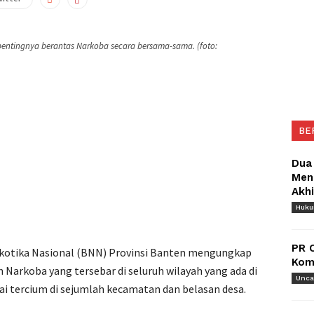
entingnya berantas Narkoba secara bersama-sama. (foto:
BE
Dua
Meng
Akh
Huk
PR 
otika Nasional (BNN) Provinsi Banten mengungkap
Komu
 Narkoba yang tersebar di seluruh wilayah yang ada di
Unca
ai tercium di sejumlah kecamatan dan belasan desa.