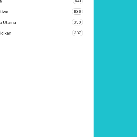
641
a
636
stiwa
350
ta Utama
337
idikan