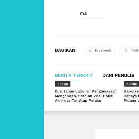
ma
BAGIKAN
Facebook
Twit
BERITA TERKAIT
DARI PENULIS
Hukum
Hukum
Dua Tahun Laporan Penganiayaan
Kapolse
Mengendap, Setelah Viral Polisi
Bahaya 
Akhirnya Tangkap Pelaku
Pidana 