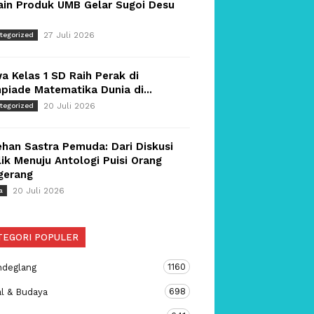
ain Produk UMB Gelar Sugoi Desu
27 Juli 2026
tegorized
a Kelas 1 SD Raih Perak di
piade Matematika Dunia di...
20 Juli 2026
tegorized
han Sastra Pemuda: Dari Diskusi
ik Menuju Antologi Puisi Orang
gerang
20 Juli 2026
a
TEGORI POPULER
1160
ndeglang
698
al & Budaya