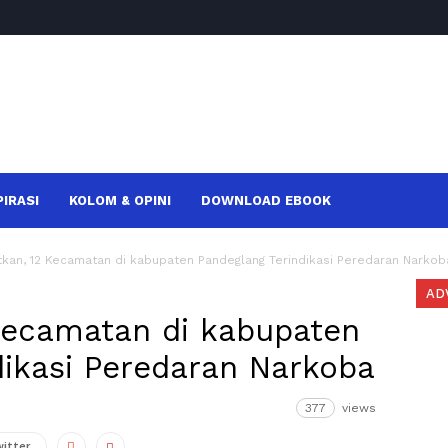
PIRASI
KOLOM & OPINI
DOWNLOAD EBOOK
kan, 12 Kecamatan di kabupaten Pandeglang Terindikasi Peredaran Narkob
AD
Kecamatan di kabupaten
dikasi Peredaran Narkoba
377
views
witter