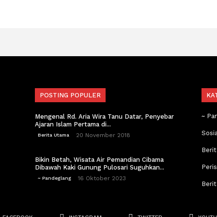
POSTING POPULER
KA
~ Pa
Mengenal Rd. Aria Wira Tanu Datar, Penyebar
Ajaran Islam Pertama di...
Sosi
20 November 2018
Berita Utama
Berit
Bikin Betah, Wisata Air Pemandian Cibama
Peri
Dibawah Kaki Gunung Pulosari Suguhkan...
16 Oktober 2023
~ Pandeglang
Beri