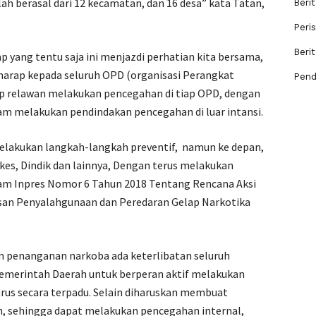
lah berasal dari 12 kecamatan, dan 16 desa” kata Tatan,
Berit
Peri
Beri
 yang tentu saja ini menjazdi perhatian kita bersama,
rharap kepada seluruh OPD (organisasi Perangkat
Pend
p relawan melakukan pencegahan di tiap OPD, dengan
lam melakukan pendindakan pencegahan di luar intansi.
elakukan langkah-langkah preventif, namun ke depan,
nkes, Dindik dan lainnya, Dengan terus melakukan
alam Inpres Nomor 6 Tahun 2018 Tentang Rencana Aksi
an Penyalahgunaan dan Peredaran Gelap Narkotika
am penanganan narkoba ada keterlibatan seluruh
merintah Daerah untuk berperan aktif melakukan
us secara terpadu. Selain diharuskan membuat
h, sehingga dapat melakukan pencegahan internal,