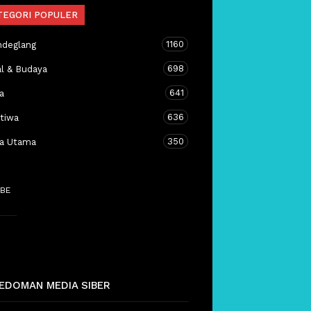
TEGORI POPULER
1160
ndeglang
698
al & Budaya
641
a
636
stiwa
350
ta Utama
BE
EDOMAN MEDIA SIBER