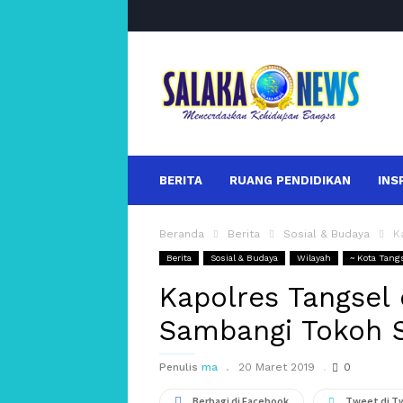
salakanews
BERITA
RUANG PENDIDIKAN
INS
Beranda
Berita
Sosial & Budaya
K
Berita
Sosial & Budaya
Wilayah
~ Kota Tang
Kapolres Tangsel
Sambangi Tokoh 
Penulis
ma
20 Maret 2019
0
Berbagi di Facebook
Tweet di T