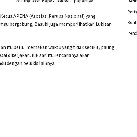
Patung Icon Bapak Jokowi” paparnya.
Berit
Peri
l Ketua APENA (Asosiasi Perupa Nasional) yang
Beri
 mau bergabung, Basuki juga memperlihatkan Lukisan
Pend
an itu perlu memakan waktu yang tidak sedikit, paling
esai dikerjakan, lukisan itu rencananya akan
adu dengan pelukis lainnya.