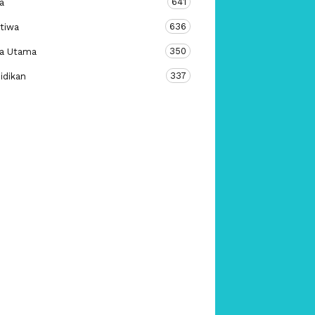
641
a
636
stiwa
350
ta Utama
337
idikan