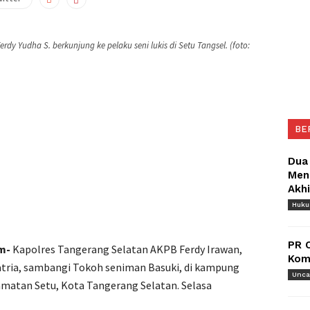
dy Yudha S. berkunjung ke pelaku seni lukis di Setu Tangsel. (foto:
BE
Dua
Meng
Akh
Huk
PR 
m-
Kapolres Tangerang Selatan AKPB Ferdy Irawan,
Komu
Satria, sambangi Tokoh seniman Basuki, di kampung
Unca
amatan Setu, Kota Tangerang Selatan. Selasa