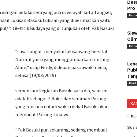
Des
Pro
 dengan pelaku seni yang ada di wilayah kota Tangsel,
Unca
sil Lukisan Basuki. Lukisan yang diperlihatkan yaitu
/ titik-titik Budaya yang di tunjukan oleh Pak Basuki
Sisw
Olim
Unca
“saya sangat menyukai lukisanyang bersifat
Natural yaitu yang menggambarkan tentang
Lese
Alam,” ucap Ferdy, didepan para awak media,
Publ
selasa (19/03/2019)
Tan
Berit
sementara kegiatan Basuki kata dia, saat ini
adalah sebagai Pelukis dan seniman Patung,
KA
yang rencana dalam waktu dekatBasuki akan
membuat Patung Jokowi.
~ Pa
Sosi
“Pak Basuki pun sekarang, sedang membuat