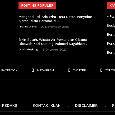
POSTING POPULER
KA
~ Pa
Mengenal Rd. Aria Wira Tanu Datar, Penyebar
Ajaran Islam Pertama di...
Sosi
20 November 2018
Berita Utama
Berit
Bikin Betah, Wisata Air Pemandian Cibama
Peri
Dibawah Kaki Gunung Pulosari Suguhkan...
16 Oktober 2023
~ Pandeglang
Beri
FACEBOOK
INSTAGRAM
TWITTER
YOUTU
REDAKSI
KONTAK IKLAN
DISCLAIMER
P