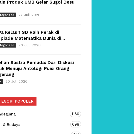
ain Produk UMB Gelar Sugoi Desu
27 Juli 2026
tegorized
a Kelas 1 SD Raih Perak di
piade Matematika Dunia di...
20 Juli 2026
tegorized
han Sastra Pemuda: Dari Diskusi
ik Menuju Antologi Puisi Orang
gerang
20 Juli 2026
a
TEGORI POPULER
1160
ndeglang
698
al & Budaya