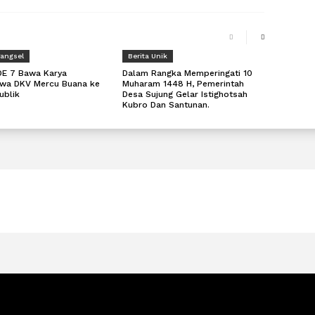
Tangsel
Berita Unik
DE 7 Bawa Karya
Dalam Rangka Memperingati 10
wa DKV Mercu Buana ke
Muharam 1448 H, Pemerintah
ublik
Desa Sujung Gelar Istighotsah
Kubro Dan Santunan.