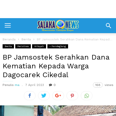
Beranda
Berita
BP Jamsostek Serahkan Dana Kematian Kepada Warga Dagocarek Cikedal
Berita
Peristiwa
Wilayah
~ Pandeglang
BP Jamsostek Serahkan Dana
Kematian Kepada Warga
Dagocarek Cikedal
Penulis
ma
7 April 2023
0
168
views