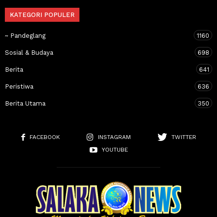
KATEGORI POPULER
~ Pandeglang
1160
Sosial & Budaya
698
Berita
641
Peristiwa
636
Berita Utama
350
FACEBOOK
INSTAGRAM
TWITTER
YOUTUBE