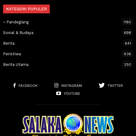
KATEGORI POPULER
~ Pandeglang
1160
Sosial & Budaya
698
Berita
641
Peristiwa
636
Berita Utama
350
FACEBOOK
INSTAGRAM
TWITTER
YOUTUBE