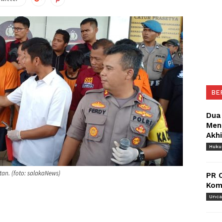
BE
Dua
Meng
Akh
Huk
an. (foto: salakaNews)
PR 
Komu
Unca