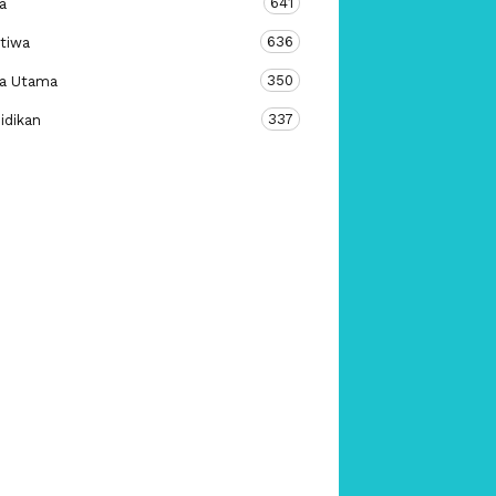
641
a
636
stiwa
350
ta Utama
337
idikan