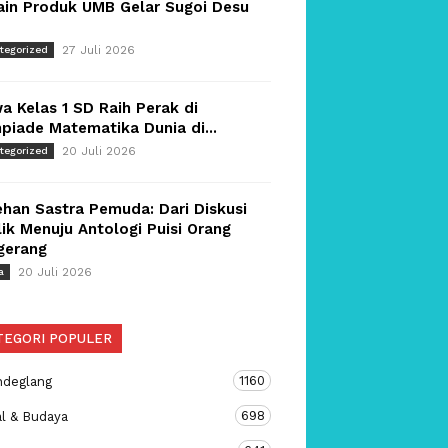
ain Produk UMB Gelar Sugoi Desu
27 Juli 2026
tegorized
a Kelas 1 SD Raih Perak di
piade Matematika Dunia di...
20 Juli 2026
tegorized
han Sastra Pemuda: Dari Diskusi
ik Menuju Antologi Puisi Orang
gerang
20 Juli 2026
a
TEGORI POPULER
1160
ndeglang
698
al & Budaya