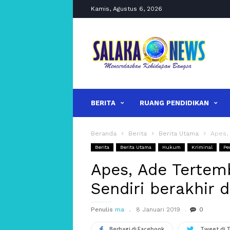
Kamis, Agustus 6, 2026
salakanews
BERITA
RUANG PENDIDIKAN
Beranda
Berita
Berita Utama
Apes, 
Berita
Berita Utama
Hukum
Kriminal
Pe
Apes, Ade Tertem
Sendiri berakhir d
Penulis
ma
8 Januari 2019
0
Berbagi di Facebook
Tweet di 