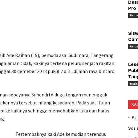
Des
Pro
Unca
Sisw
Olim
Unca
sib Ade Raihan (19), pemuda asal Sudimara, Tangerang
agaiaman tidak, kakinya terkena peluru senjata rakitan
Lese
Publ
ggal 30 demeber 2018 pukul 2 dini, dijalan raya bintaro
Tan
Berit
teman sebayanya Suhendri diduga tengah menenggak
kannya tersebut hilang kesadaran. Pada saat itulah
KA
pi ke kakinya sehingga menyebabkan luka dan harus
~ Pa
ug.
Sosi
Tertembaknya kaki Ade kemudian terendus