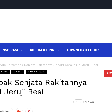
INSPIRASI
KOLOM & OPINI
DOWNLOAD EBOOK
Ade Tertembak Senjata Rakitannya Sendiri berakhir di Jeruji Besi
ristiwa
Wilayah
~ Kota Tangsel
AD
bak Senjata Rakitannya
i Jeruji Besi
469
views
Twitter