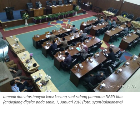
tampak dari atas banyak kursi kosong saat sidang paripurna DPRD Kab.
{andeglang digelar pada senin, 7, Januari 2018 (foto: syam/salakanews)