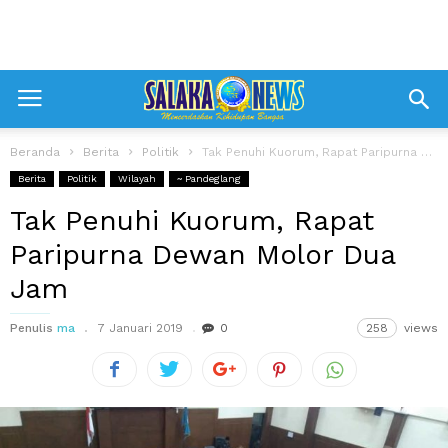
Beranda
Berita
Politik
Tak Penuhi Kuorum, Rapat Paripurna Dewan Molor Dua Jam
Berita
Politik
Wilayah
~ Pandeglang
Tak Penuhi Kuorum, Rapat
Paripurna Dewan Molor Dua
Jam
Penulis
ma
7 Januari 2019
0
258
views