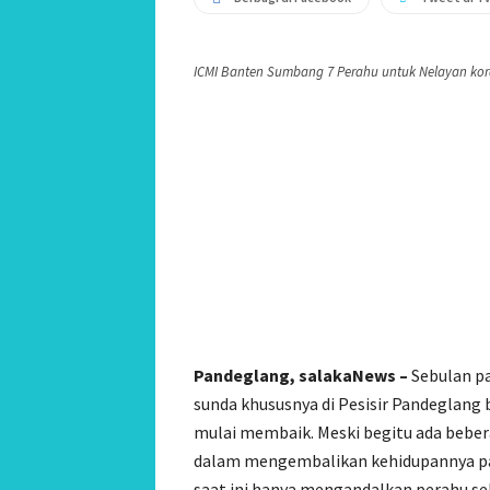
ICMI Banten Sumbang 7 Perahu untuk Nelayan kora
Pandeglang, salakaNews –
Sebulan pa
sunda khususnya di Pesisir Pandeglang b
mulai membaik. Meski begitu ada bebe
dalam mengembalikan kehidupannya pada
saat ini hanya mengandalkan perahu se