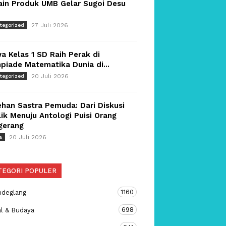
ain Produk UMB Gelar Sugoi Desu
27 Juli 2026
tegorized
a Kelas 1 SD Raih Perak di
piade Matematika Dunia di...
20 Juli 2026
tegorized
han Sastra Pemuda: Dari Diskusi
ik Menuju Antologi Puisi Orang
gerang
20 Juli 2026
a
TEGORI POPULER
1160
ndeglang
698
al & Budaya