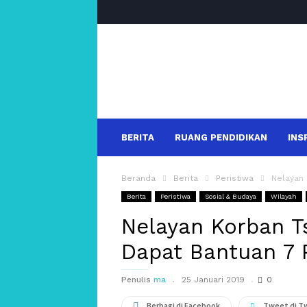
salakanews
BERITA
RUANG PENDIDIKAN
INS
Beranda
Berita
Peristiwa
Nelayan 
Berita
Peristiwa
Sosial & Budaya
Wilayah
Nelayan Korban T
Dapat Bantuan 7 
Penulis
ma
25 Januari 2019
0
Berbagi di Facebook
Tweet di T