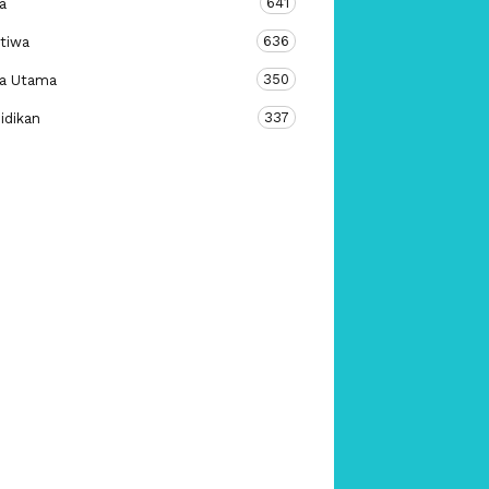
641
a
636
stiwa
350
ta Utama
337
idikan