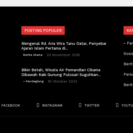
POSTING POPULER
KA
~ Pa
Mengenal Rd. Aria Wira Tanu Datar, Penyebar
Ajaran Islam Pertama di...
Sosi
20 November 2018
Berita Utama
Berit
Bikin Betah, Wisata Air Pemandian Cibama
Peri
Dibawah Kaki Gunung Pulosari Suguhkan...
16 Oktober 2023
~ Pandeglang
Beri
FACEBOOK
INSTAGRAM
TWITTER
YOUTU