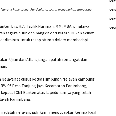
Berit
sca Tsunami Panimbang, Pandeglang, seusai menyalurkan sumbangan
Peri
Beri
anten Drs. H.A. Taufik Nuriman, MM, MBA. pihaknya
Pend
an segera pulih dan bangkit dari keterpurukan akibat
at diminta untuk tetap oftimis dalam memhadapi
pakan Ujian dari Allah, jangan patah semangat dan
man.
n Nelayan sekligus ketua Himpunan Nelayan kampung
 RW 06 Desa Tanjung jaya Kecamatan Panimbang,
kepada ICMI Banten atas kepeduliannya yang telah
ilayah Panimbang.
ni adalah nelayan, jadi kami mengucapkan terima kasih