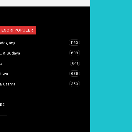
TEGORI POPULER
1160
ndeglang
698
al & Budaya
641
a
636
stiwa
350
ta Utama
BE