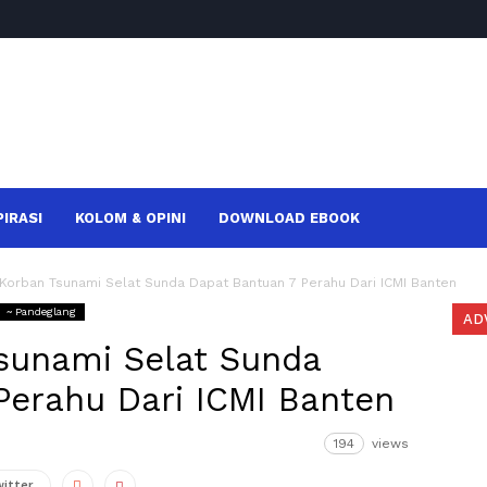
PIRASI
KOLOM & OPINI
DOWNLOAD EBOOK
Korban Tsunami Selat Sunda Dapat Bantuan 7 Perahu Dari ICMI Banten
~ Pandeglang
AD
sunami Selat Sunda
Perahu Dari ICMI Banten
194
views
witter