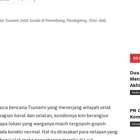
n Tsunami Selat Sunda di Panimbang, Pandeglang. (foto: dok)
BE
Dua
Meng
Akh
Huk
sca bencana Tsunami yang menerjang wilayah selat
PR 
agian barat dan selatan, kondisinya kini berangsur
Komu
rapa lokasi yang warganya masih tergopoh-gopoh
Unca
 kondisi normal. Hal itu dirasakan para nelayan yang
bagai alat mata pencaharian mereka di Laut.