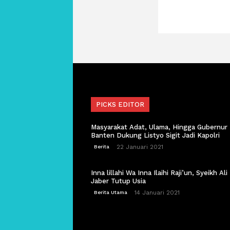
PICKS EDITOR
Masyarakat Adat, Ulama, Hingga Gubernur
Banten Dukung Listyo Sigit Jadi Kapolri
22 Januari 2021
Berita
Inna lillahi Wa Inna Ilaihi Raji’un, Syeikh Ali
Jaber Tutup Usia
14 Januari 2021
Berita Utama