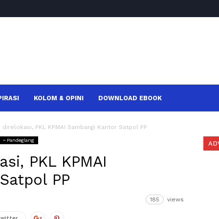
PIRASI
KOLOM & OPINI
DOWNLOAD EBOOK
 direlokasi, PKL KPMAI Sambangi Kantor Satpol PP
~ Pandeglang
AD
asi, PKL KPMAI
Satpol PP
185
views
Twitter