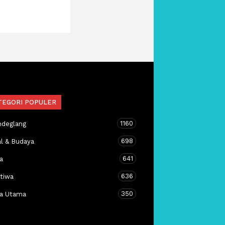
TEGORI POPULER
1160
ndeglang
698
al & Budaya
641
a
636
stiwa
350
ta Utama