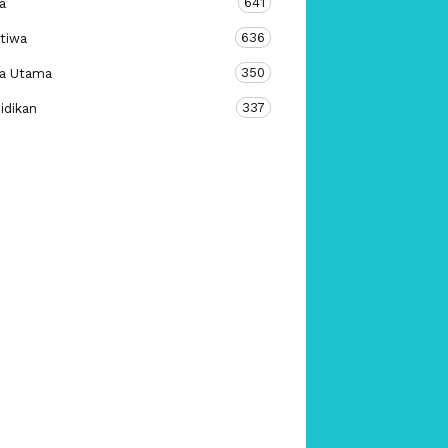
641
a
636
stiwa
350
ta Utama
337
idikan