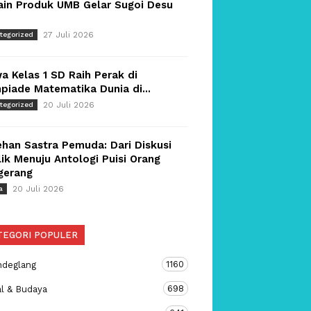
ain Produk UMB Gelar Sugoi Desu
27 Juli 2026
tegorized
a Kelas 1 SD Raih Perak di
piade Matematika Dunia di...
20 Juli 2026
tegorized
han Sastra Pemuda: Dari Diskusi
ik Menuju Antologi Puisi Orang
gerang
20 Juli 2026
a
TEGORI POPULER
1160
ndeglang
698
al & Budaya