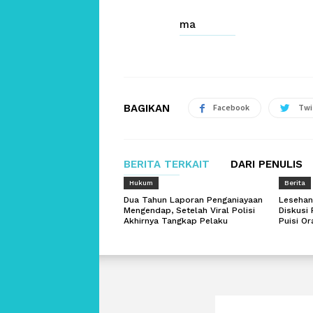
ma
BAGIKAN
Facebook
Twi
BERITA TERKAIT
DARI PENULIS
Hukum
Berita
Dua Tahun Laporan Penganiayaan
Lesehan
Mengendap, Setelah Viral Polisi
Diskusi 
Akhirnya Tangkap Pelaku
Puisi O