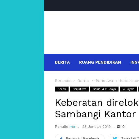
salakanews
BERITA
RUANG PENDIDIKAN
INS
Beranda
Berita
Peristiwa
Keberatan
Berita
Peristiwa
Sosial & Budaya
Wilayah
Keberatan direlok
Sambangi Kantor 
Penulis
ma
23 Januari 2019
0
Berbagi di Facebook
Tweet di 