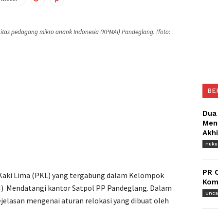
tas pedagang mikro anank Indonesia (KPMAI) Pandeglang. (foto:
BE
Dua
Meng
Akh
Huk
PR 
aki Lima (PKL) yang tergabung dalam Kelompok
Komu
) Mendatangi kantor Satpol PP Pandeglang. Dalam
Unca
elasan mengenai aturan relokasi yang dibuat oleh