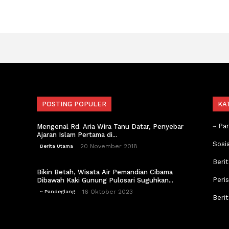
POSTING POPULER
KA
~ Pa
Mengenal Rd. Aria Wira Tanu Datar, Penyebar
Ajaran Islam Pertama di...
Sosi
20 November 2018
Berita Utama
Berit
Bikin Betah, Wisata Air Pemandian Cibama
Peri
Dibawah Kaki Gunung Pulosari Suguhkan...
16 Oktober 2023
~ Pandeglang
Beri