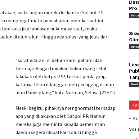
Des
Pro
takan, kedatangan mereka ke kantor Satpol PP
Unca
 itu mengingat mata pencaharian mereka saat ini
tetapi kata jika landasan hukumnya kuat, maka
Sisw
ualan di alun-alun. Hingga ada solusi yang jelas dari
Olim
Unca
“surat edaran ini belum kami pahami dan
Lese
terima, sebagai tindakan hukum yang telah
Publ
lakukan oleh Satpol PP, terkait perda yang
Tan
katanya telah dilanggar oleh pedagang di alun-
Berit
alun Pandeglang,” kata Nurman, Selasa (22/01)
KA
Meski begitu, pihaknya menghormati terhadap
apa yang dilakukan oleh Satpol PP. Namun
~ Pa
mereka juga meminta kepada pemerintah
Sosi
daerah segera dibuatkan solusi hingga