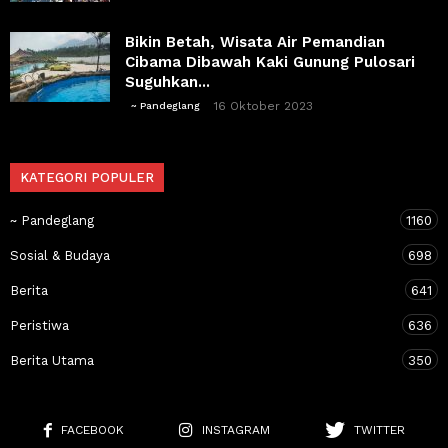
Bikin Betah, Wisata Air Pemandian
Cibama Dibawah Kaki Gunung Pulosari
Suguhkan...
16 Oktober 2023
~ Pandeglang
KATEGORI POPULER
~ Pandeglang
1160
Sosial & Budaya
698
Berita
641
Peristiwa
636
Berita Utama
350
FACEBOOK
INSTAGRAM
TWITTER