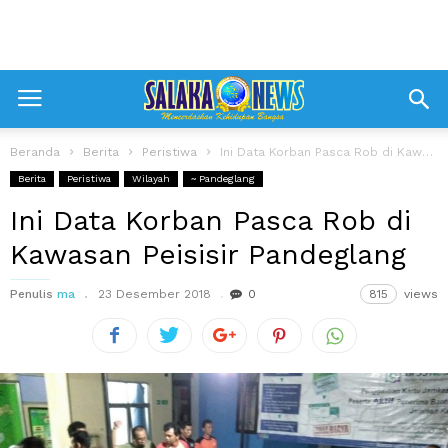
Beranda
Berita
Peristiwa
Ini Data Korban Pasca Rob di Kawasan Peisisir Pandeglang
Berita
Peristiwa
Wilayah
~ Pandeglang
Ini Data Korban Pasca Rob di
Kawasan Peisisir Pandeglang
Penulis
ma
23 Desember 2018
0
815
views