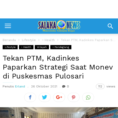
Beranda
Lifestyle
~ Health
Tekan PTM, Kadinkes Paparkan Strategi Saat Monev di Puskesmas Pulosari
Lifestyle
~ Health
Wilayah
~ Pandeglang
Tekan PTM, Kadinkes
Paparkan Strategi Saat Monev
di Puskesmas Pulosari
Penulis
Erland
26 Oktober 2021
0
112
views