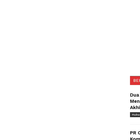
BE
Dua
Meng
Akh
Huk
PR 
Komu