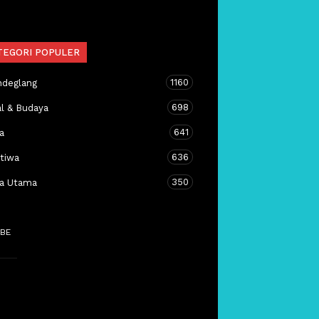
TEGORI POPULER
1160
ndeglang
698
al & Budaya
641
a
636
stiwa
350
ta Utama
BE