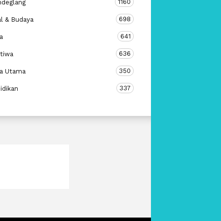
1160
ndeglang
698
al & Budaya
641
a
636
stiwa
350
ta Utama
337
idikan