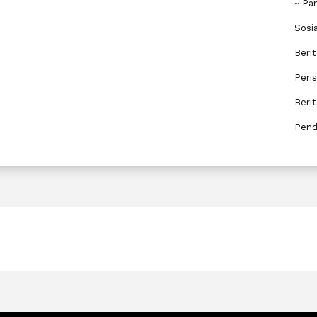
~ Pa
Sosi
Berit
Peri
Beri
Pend