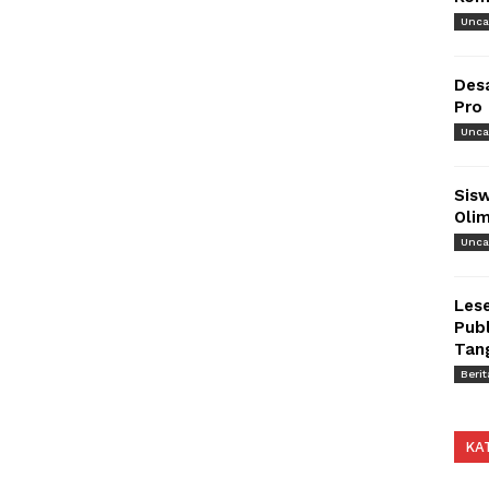
Unca
Des
Pro
Unca
Sisw
Olim
Unca
Lese
Publ
Tan
Berit
KA