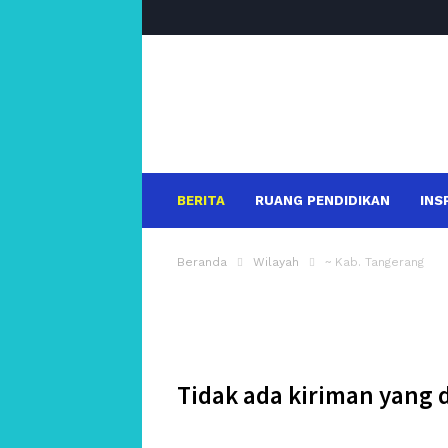
salakanews
BERITA
RUANG PENDIDIKAN
INS
Beranda
Wilayah
~ Kab. Tangerang
Tidak ada kiriman yang 