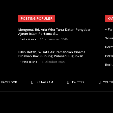
POSTING POPULER
KA
~ Pa
Mengenal Rd. Aria Wira Tanu Datar, Penyebar
Ajaran Islam Pertama di...
Sosi
20 November 2018
Berita Utama
Berit
Bikin Betah, Wisata Air Pemandian Cibama
Peri
Dibawah Kaki Gunung Pulosari Suguhkan...
16 Oktober 2023
~ Pandeglang
Beri
FACEBOOK
INSTAGRAM
TWITTER
YOUTU