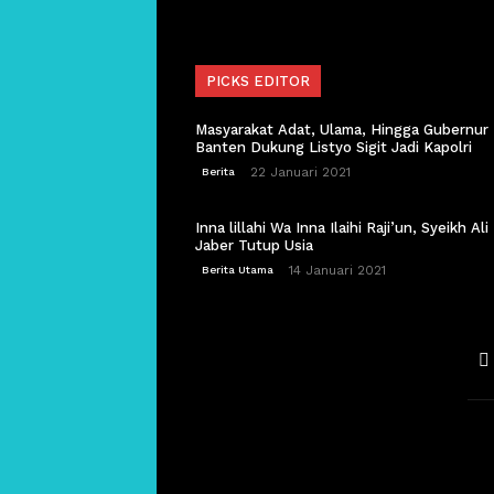
PICKS EDITOR
Masyarakat Adat, Ulama, Hingga Gubernur
Banten Dukung Listyo Sigit Jadi Kapolri
22 Januari 2021
Berita
Inna lillahi Wa Inna Ilaihi Raji’un, Syeikh Ali
Jaber Tutup Usia
14 Januari 2021
Berita Utama